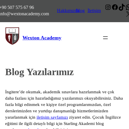
İçeriğe
Instagr
Faceb
Tik
W
+90 507 575 67 96
geç
Hakkımızda
Blog
İletişim
info@wextonacademy.com
Wexton Academy
Blog Yazılarımız
İngitere’de okumak, akademik sınavlara hazırlanmak ve çok
daha fazlası için hazırladığımız yazılarımızı okuyabilirsiniz. Daha
fazla bilgi edinmek ve kişiye özel programlarımızdan, özel
derslerimizden ve yurtdışı danışmanlığı hizmetlerimizden
yararlanmak için
iletişim sayfamızı
ziyaret edin. Çocuk İngilizce
eğitimi ile ilgili detaylı bilgi için Starling Akademi blog