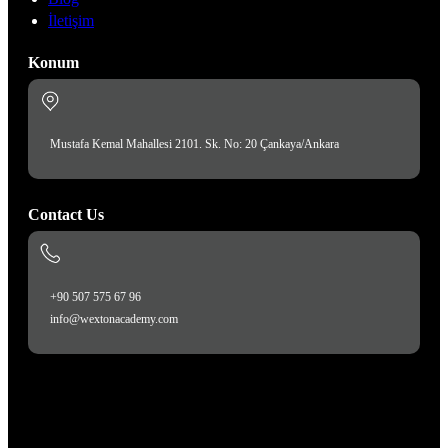
İletişim
Konum
Mustafa Kemal Mahallesi 2101. Sk. No: 20 Çankaya/Ankara
Contact Us
+90 507 575 67 96
info@wextonacademy.com